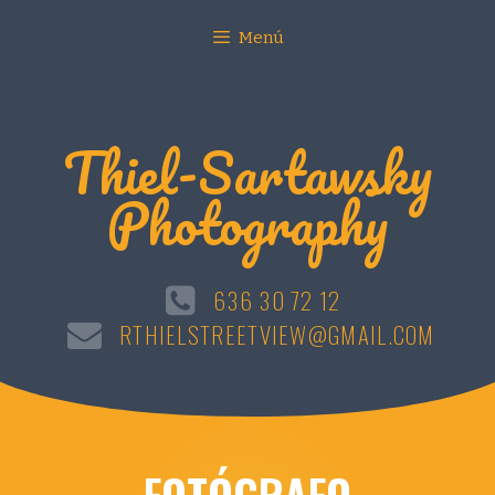
Menú
Thiel-Sartawsky
Photography
636 30 72 12
RTHIELSTREETVIEW@GMAIL.COM